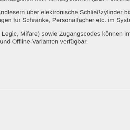
dlesern über elektronische Schließzylinder bi
gen für Schränke, Personalfächer etc. im Syst
B. Legic, Mifare) sowie Zugangscodes können 
nd Offline-Varianten verfügbar.
nd mobile Echtzeit-Zutrittslösung für kleine u
erbarkeit, mobiles Zutrittsmanagement, höchste 