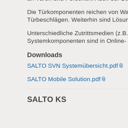
Die Türkomponenten reichen von Wan
Türbeschlägen. Weiterhin sind Lösun
Unterschiedliche Zutrittsmedien (z.
Systemkomponenten sind in Online- u
Downloads
SALTO SVN Systemübersicht.pdf
SALTO Mobile Solution.pdf
SALTO KS
SALTO KS ist die einfache, sichere u
Software-Installation, einfache Skali
das alles finden Sie in SALTO KS.